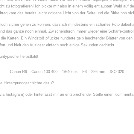
icht zu fotografieren! Ich pickte mir also in einem völlig entlaubten Wald auf 
tag kam das bereits leicht goldene Licht von der Seite und die Birke hob si
nnoch sicher gehen zu können, dass ich mindestens ein scharfes Foto dabeihabe
und das ganze noch einmal. Zwischendurch immer wieder eine Schärfekontroll
in die Karten. Ein Windstoß pflückte hunderte gelb leuchtender Blätter von d
fort und hielt den Auslöser einfach noch einige Sekunden gedrückt.
untypische Herbstbild!
Canon R6 – Canon 100-400 – 1/640sek – F8 – 286 mm – ISO 320
ie Hintergrundgeschichte dazu?
via Instagram) oder hinterlasst mir an entsprechender Stelle einen Kommenta