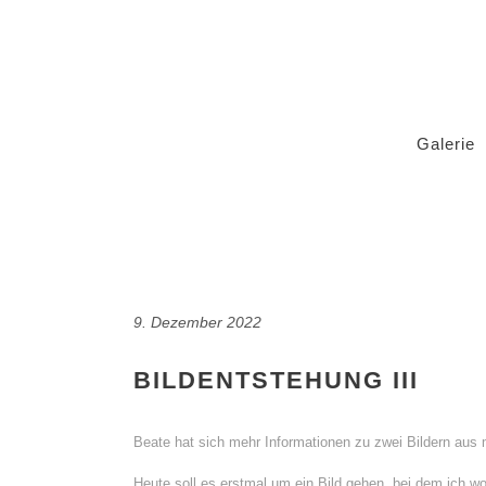
Galerie
9. Dezember 2022
BILDENTSTEHUNG III
Beate hat sich mehr Informationen zu zwei Bildern au
Heute soll es erstmal um ein Bild gehen, bei dem ich wo