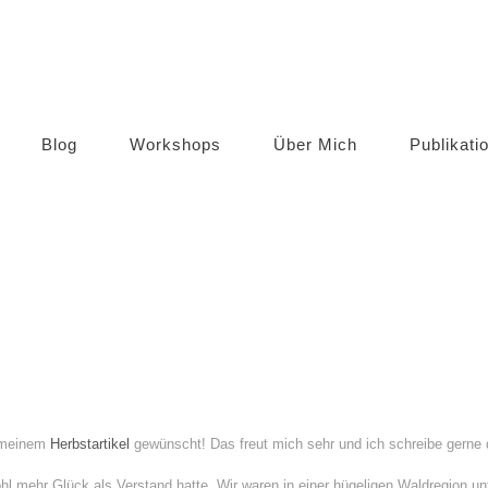
Blog
Workshops
Über Mich
Publikati
s meinem
Herbstartikel
gewünscht! Das freut mich sehr und ich schreibe gerne d
hl mehr Glück als Verstand hatte. Wir waren in einer hügeligen Waldregion un