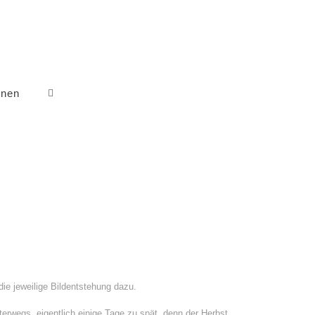
onen
ie jeweilige Bildentstehung dazu.
terwegs, eigentlich einige Tage zu spät, denn der Herbst